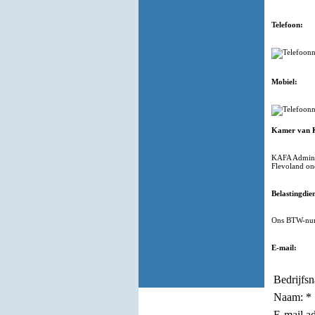
Telefoon:
Mobiel:
Kamer van 
KAFA Adminis
Flevoland on
Belastingdien
Ons BTW-num
E-mail:
Bedrijfs
Naam:
*
E-mail a