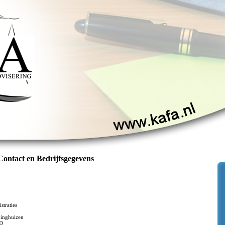
ontact en Bedrijfsgegevens
traties
dinghuizen
D