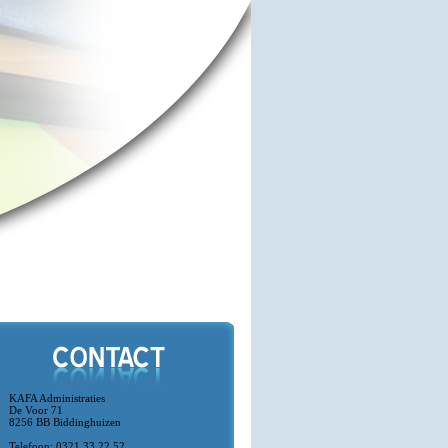
KAFA Administraties
De Voor 71
8256 BB Biddinghuizen
Telefoon: 0321 33 22 52